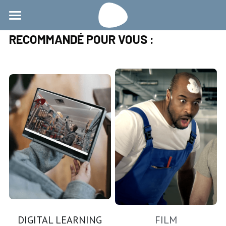
Accueil
RECOMMANDÉ POUR VOUS :
Création audiovisuelle
Création interactive
Contact
DIGITAL LEARNING
FILM